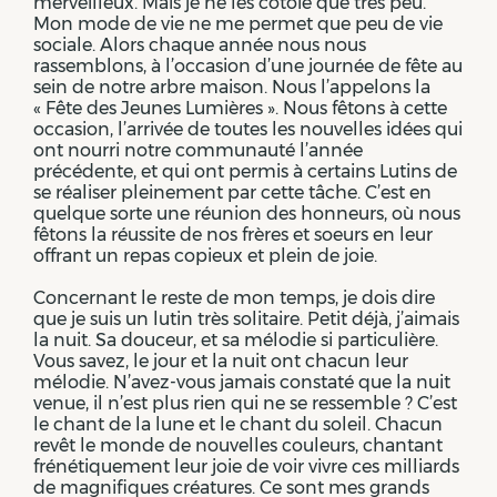
merveilleux. Mais je ne les côtoie que très peu.
Mon mode de vie ne me permet que peu de vie
sociale. Alors chaque année nous nous
rassemblons, à l’occasion d’une journée de fête au
sein de notre arbre maison. Nous l’appelons la
« Fête des Jeunes Lumières ». Nous fêtons à cette
occasion, l’arrivée de toutes les nouvelles idées qui
ont nourri notre communauté l’année
précédente, et qui ont permis à certains Lutins de
se réaliser pleinement par cette tâche. C’est en
quelque sorte une réunion des honneurs, où nous
fêtons la réussite de nos frères et soeurs en leur
offrant un repas copieux et plein de joie.
Concernant le reste de mon temps, je dois dire
que je suis un lutin très solitaire. Petit déjà, j’aimais
la nuit. Sa douceur, et sa mélodie si particulière.
Vous savez, le jour et la nuit ont chacun leur
mélodie. N’avez-vous jamais constaté que la nuit
venue, il n’est plus rien qui ne se ressemble ? C’est
le chant de la lune et le chant du soleil. Chacun
revêt le monde de nouvelles couleurs, chantant
frénétiquement leur joie de voir vivre ces milliards
de magnifiques créatures. Ce sont mes grands