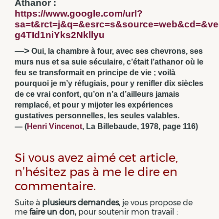
Athanor :
https://www.google.com/url?
sa=t&rct=j&q=&esrc=s&source=web&cd=&
g4TId1niYks2Nkllyu
—>
Oui, la chambre à four, avec ses chevrons, ses
murs nus et sa suie séculaire, c’était l’athanor où le
feu se transformait en principe de vie ; voilà
pourquoi je m’y réfugiais, pour y renifler dix siècles
de ce vrai confort, qu’on n’a d’ailleurs jamais
remplacé, et pour y mijoter les expériences
gustatives personnelles, les seules valables.
— (
Henri Vincenot
, La Billebaude, 1978, page 116)
Si vous avez aimé cet article,
n’hésitez pas à me le dire en
commentaire.
Suite à
plusieurs demandes
, je vous propose de
me
faire un don,
pour soutenir mon travail :