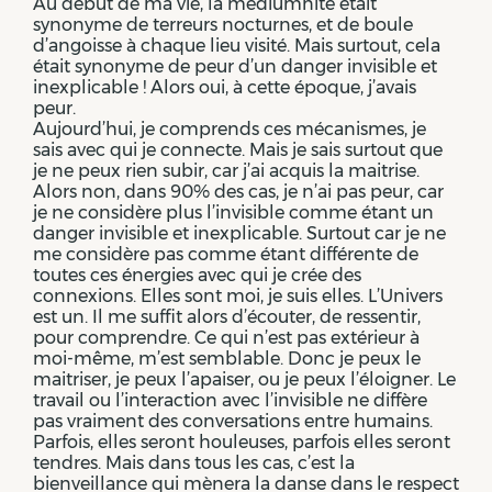
Au début de ma vie, la médiumnité était
synonyme de terreurs nocturnes, et de boule
d’angoisse à chaque lieu visité. Mais surtout, cela
était synonyme de peur d’un danger invisible et
inexplicable ! Alors oui, à cette époque, j’avais
peur.
Aujourd’hui, je comprends ces mécanismes, je
sais avec qui je connecte. Mais je sais surtout que
je ne peux rien subir, car j’ai acquis la maitrise.
Alors non, dans 90% des cas, je n’ai pas peur, car
je ne considère plus l’invisible comme étant un
danger invisible et inexplicable. Surtout car je ne
me considère pas comme étant différente de
toutes ces énergies avec qui je crée des
connexions. Elles sont moi, je suis elles. L’Univers
est un. Il me suffit alors d’écouter, de ressentir,
pour comprendre. Ce qui n’est pas extérieur à
moi-même, m’est semblable. Donc je peux le
maitriser, je peux l’apaiser, ou je peux l’éloigner. Le
travail ou l’interaction avec l’invisible ne diffère
pas vraiment des conversations entre humains.
Parfois, elles seront houleuses, parfois elles seront
tendres. Mais dans tous les cas, c’est la
bienveillance qui mènera la danse dans le respect