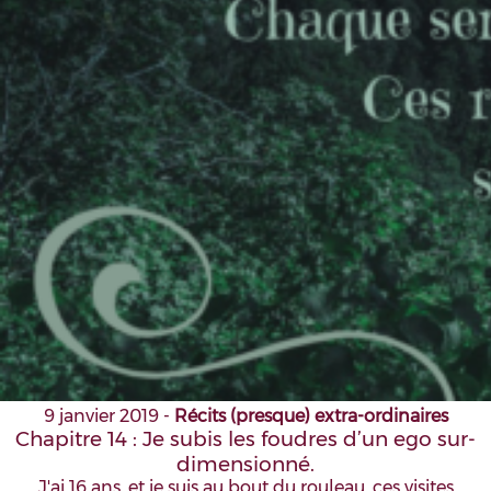
9 janvier 2019
-
Récits (presque) extra-ordinaires
Chapitre 14 : Je subis les foudres d’un ego sur-
dimensionné.
J'ai 16 ans, et je suis au bout du rouleau, ces visites