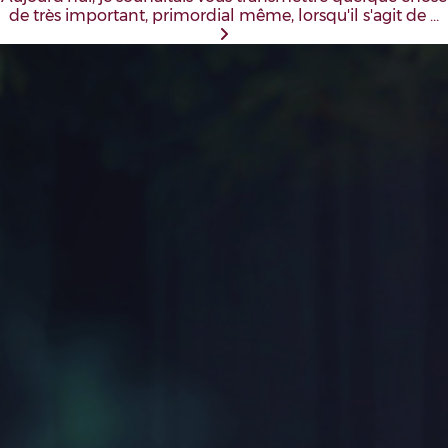
de très important, primordial même, lorsqu'il s'agit de …