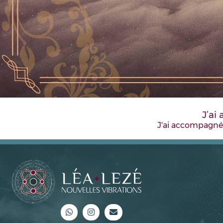
J’ai
J'ai accompagné u