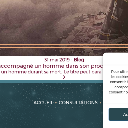
31 mai 2019
-
Blog
 accompagné un homme dans son processus de
n homme durant sa mort. Le titre peut paraitre effrayant, 
Pour offri
les cookie
consentir 
comport
consentir o
ACCUEIL
CONSULTATIONS
FORMATI
Ac