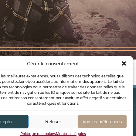
Gérer le consentement
 mort
mais il ne l'est …
r les meilleures expériences, nous utilisons des technologies telles que
s pour stocker et/ou accéder aux informations des appareils. Le fait de
à ces technologies nous permettra de traiter des données telles que le
ement de navigation ou les ID uniques sur ce site. Le fait de ne pas
u de retirer son consentement peut avoir un effet négatif sur certaines
caractéristiques et fonctions.
ONS
BLOG
PODCAST
CONFÉRENCES
CONTACT
cepter
Refuser
Voir les préférences
Cookies
Mentions légales
Politique de cookies
Mentions légales