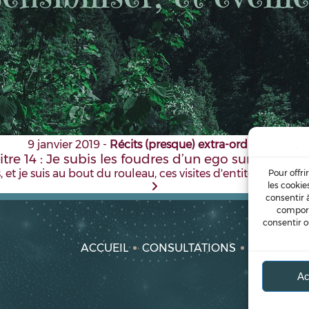
9 janvier 2019
-
Récits (presque) extra-ordinaires
tre 14 : Je subis les foudres d’un ego sur-dimens
s, et je suis au bout du rouleau, ces visites d'entités sont inc
Pour offri
les cookie
consentir 
comport
consentir o
ACCUEIL
CONSULTATIONS
FORMATI
Ac