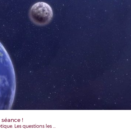
 séance !
ique. Les questions les …