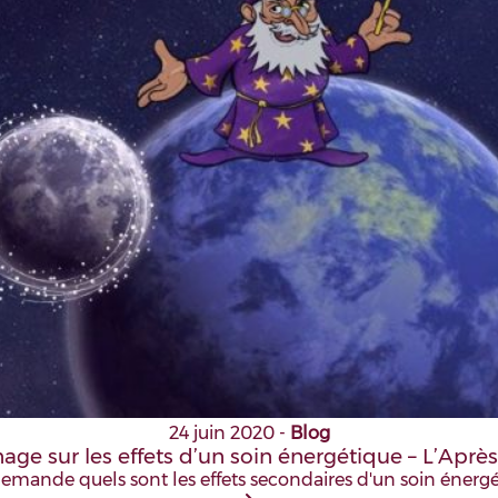
24 juin 2020
-
Blog
ge sur les effets d’un soin énergétique – L’Après
ande quels sont les effets secondaires d'un soin énergét