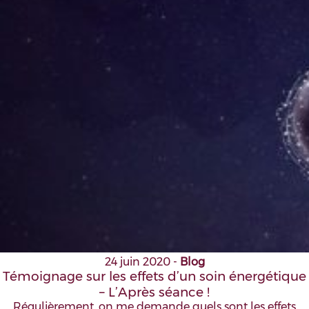
24 juin 2020
-
Blog
Témoignage sur les effets d’un soin énergétique
– L’Après séance !
Régulièrement, on me demande quels sont les effets