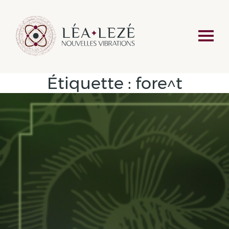
Étiquette :
fore^t