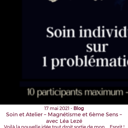
17 mai 2021
-
Blog
Soin et Atelier – Magnétisme et 6ème Sens –
avec Léa Lezé
Voilà la nouvelle idée tout droit sortie de mon ... Esprit !