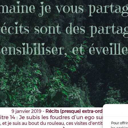
9 janvier 2019
-
Récits (presque) extra-ordinaires
tre 14 : Je subis les foudres d’un ego sur-dimens
s, et je suis au bout du rouleau, ces visites d'entités sont inc
Pour offri