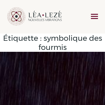
Étiquette :
symbolique des
fourmis