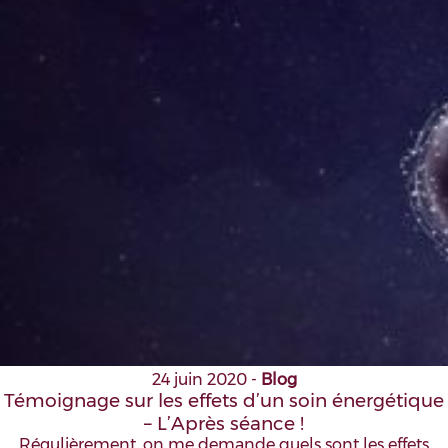
24 juin 2020
-
Blog
Témoignage sur les effets d’un soin énergétique
– L’Après séance !
Régulièrement, on me demande quels sont les effets