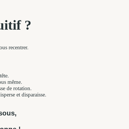
itif ?
us recentrer.
ête.
vous même.
sse de rotation.
sperse et disparaisse.
ssous,