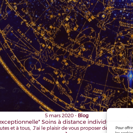
5 mars 2020
-
Blog
 exceptionnelle* Soins à distance individuels – Ma
tes et à tous, J'ai le plaisir de vous proposer des soins ind
Pour offri