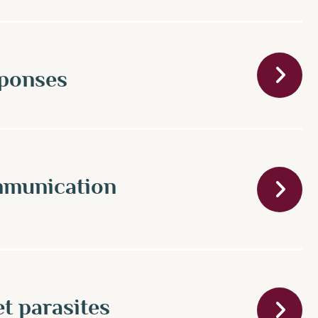
éponses
mmunication
t parasites