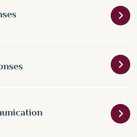
nses
onses
unication