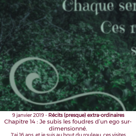
9 janvier 2019
-
Récits (presque) extra-ordinaires
Chapitre 14 : Je subis les foudres d’un ego sur-
dimensionné.
J'ai 16 ans, et je suis au bout du rouleau, ces visites