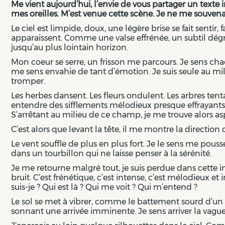
Me vient aujourd’hui, l’envie de vous partager un texte 
mes oreilles. M’est venue cette scène. Je ne me souvenais p
Le ciel est limpide, doux, une légère brise se fait sen
apparaissent. Comme une valse effrénée, un subtil dég
jusqu’au plus lointain horizon.
Mon coeur se serre, un frisson me parcours. Je sens ch
me sens envahie de tant d’émotion. Je suis seule au mil
tromper.
Les herbes dansent. Les fleurs ondulent. Les arbres tent
entendre des sifflements mélodieux presque effrayants. L
S’arrêtant au milieu de ce champ, je me trouve alors as
C’est alors que levant la tête, il me montre la direction d
Le vent souffle de plus en plus fort. Je le sens me pouss
dans un tourbillon qui ne laisse penser à la sérénité.
Je me retourne malgré tout, je suis perdue dans cette 
bruit. C’est frénétique, c’est intense, c’est mélodieux et
suis-je ? Qui est là ? Qui me voit ? Qui m’entend ?
Le sol se met à vibrer, comme le battement sourd d’un
sonnant une arrivée imminente. Je sens arriver la vague. 