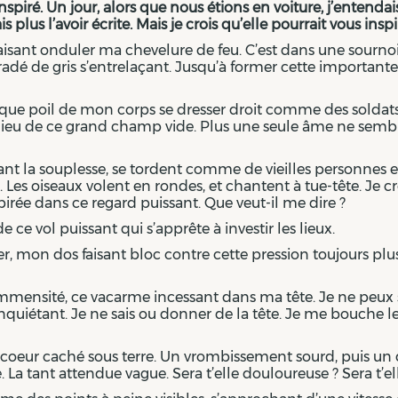
inspiré. Un jour, alors que nous étions en voiture, j’entend
lus l’avoir écrite. Mais je crois qu’elle pourrait vous inspir
tir, faisant onduler ma chevelure de feu. C’est dans une so
radé de gris s’entrelaçant. Jusqu’à former cette importan
aque poil de mon corps se dresser droit comme des soldats 
ieu de ce grand champ vide. Plus une seule âme ne semble 
ant la souplesse, se tordent comme de vieilles personnes en 
es oiseaux volent en rondes, et chantent à tue-tête. Je cro
pirée dans ce regard puissant. Que veut-il me dire ?
e ce vol puissant qui s’apprête à investir les lieux.
er, mon dos faisant bloc contre cette pression toujours plus
immensité, ce vacarme incessant dans ma tête. Je ne peux s
 inquiétant. Je ne sais ou donner de la tête. Je me bouche les
 coeur caché sous terre. Un vrombissement sourd, puis u
La tant attendue vague. Sera t’elle douloureuse ? Sera t’ell