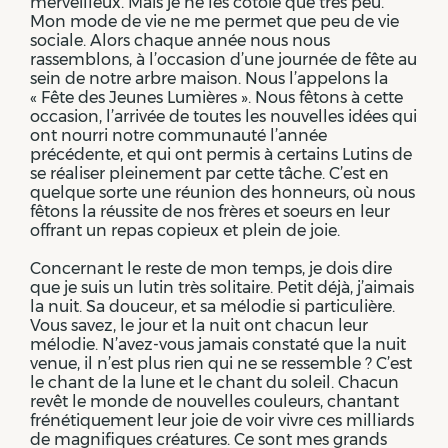
merveilleux. Mais je ne les côtoie que très peu.
Mon mode de vie ne me permet que peu de vie
sociale. Alors chaque année nous nous
rassemblons, à l’occasion d’une journée de fête au
sein de notre arbre maison. Nous l’appelons la
« Fête des Jeunes Lumières ». Nous fêtons à cette
occasion, l’arrivée de toutes les nouvelles idées qui
ont nourri notre communauté l’année
précédente, et qui ont permis à certains Lutins de
se réaliser pleinement par cette tâche. C’est en
quelque sorte une réunion des honneurs, où nous
fêtons la réussite de nos frères et soeurs en leur
offrant un repas copieux et plein de joie.
Concernant le reste de mon temps, je dois dire
que je suis un lutin très solitaire. Petit déjà, j’aimais
la nuit. Sa douceur, et sa mélodie si particulière.
Vous savez, le jour et la nuit ont chacun leur
mélodie. N’avez-vous jamais constaté que la nuit
venue, il n’est plus rien qui ne se ressemble ? C’est
le chant de la lune et le chant du soleil. Chacun
revêt le monde de nouvelles couleurs, chantant
frénétiquement leur joie de voir vivre ces milliards
de magnifiques créatures. Ce sont mes grands